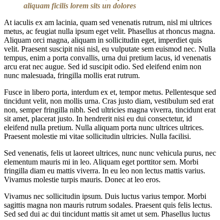
aliquam ficilis lorem sits un dolores
At iaculis ex am lacinia, quam sed venenatis rutrum, nisl mi ultrices
metus, ac feugiat nulla ipsum eget velit. Phasellus at rhoncus magna.
Aliquam orci magna, aliquam in sollicitudin eget, imperdiet quis
velit. Praesent suscipit nisi nisl, eu vulputate sem euismod nec. Nulla
tempus, enim a porta convallis, urna dui pretium lacus, id venenatis
arcu erat nec augue. Sed id suscipit odio. Sed eleifend enim non
nunc malesuada, fringilla mollis erat rutrum.
Fusce in libero porta, interdum ex et, tempor metus. Pellentesque sed
tincidunt velit, non mollis urna. Cras justo diam, vestibulum sed erat
non, semper fringilla nibh. Sed ultricies magna viverra, tincidunt erat
sit amet, placerat justo. In hendrerit nisi eu dui consectetur, id
eleifend nulla pretium. Nulla aliquam porta nunc ultrices ultrices.
Praesent molestie mi vitae sollicitudin ultricies. Nulla facilisi.
Sed venenatis, felis ut laoreet ultrices, nunc nunc vehicula purus, nec
elementum mauris mi in leo. Aliquam eget porttitor sem. Morbi
fringilla diam eu mattis viverra. In eu leo non lectus mattis varius.
Vivamus molestie turpis mauris. Donec at leo eros.
Vivamus nec sollicitudin ipsum. Duis luctus varius tempor. Morbi
sagittis magna non mauris rutrum sodales. Praesent quis felis lectus.
Sed sed dui ac dui tincidunt mattis sit amet ut sem. Phasellus luctus