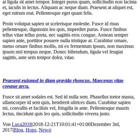
at ligula sit amet tempor. Integer purus quam, sollicitudin non lacinia
et, iaculis in lectus. Aliquam ac neque diam. Praesent at aliquet est,
eget rutrum erat. Pellentesque eget quam felis.
Proin volutpat sapien ut scelerisque molestie. Fusce id risus
pellentesque, dignissim leo quis, imperdiet purus. Fusce finibus
tellus vitae tellus porta, nec sagittis eros congue. Aenean semper
sapien ante, porttitor posuere nulla tristique at. Curabitur ornare,
metus ornare finibus mollis, mi ex fermentum ipsum, non maximus
ipsum nisl tempus neque. Donec bibendum, ligula vel feugiat
sagittis, ante sem tempor dolor, vitae.
Praesent euismod in diam gravida rhoncus. Maecenas vitae
congue arcu.
Fusce sit amet sodales est. Sed id nulla sem. Phasellus tortor massa,
ullamcorper id sem quis, hendrerit ultrices diam. Curabitur sapien
mi, convallis et facilisis vel, fringilla in ante. Pellentesque mauris
lectus, tincidunt quis leo quis, sollicitudin viverra justo.
Von
Luca2018
|
2018-12-21T10:01:41+01:00
Dezember 3rd,
2017
|
Blog
,
Hops
,
News
|